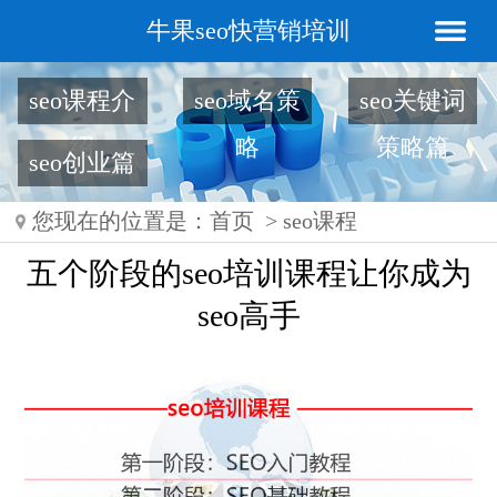
牛果seo快营销培训
seo课程介
seo域名策
seo关键词
绍
略
策略篇
seo创业篇
您现在的位置是：
首页
>
seo课程
五个阶段的seo培训课程让你成为
seo高手