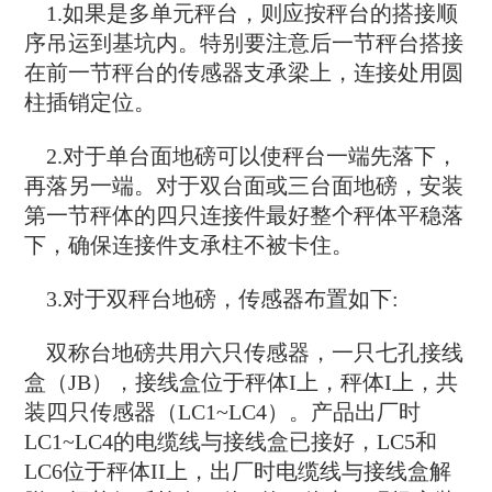
1.如果是多单元秤台，则应按秤台的搭接顺
序吊运到基坑内。特别要注意后一节秤台搭接
在前一节秤台的传感器支承梁上，连接处用圆
柱插销定位。
2.对于单台面地磅可以使秤台一端先落下，
再落另一端。对于双台面或三台面地磅，安装
第一节秤体的四只连接件最好整个秤体平稳落
下，确保连接件支承柱不被卡住。
3.对于双秤台地磅，传感器布置如下:
双称台地磅共用六只传感器，一只七孔接线
盒（JB），接线盒位于秤体I上，秤体I上，共
装四只传感器（LC1~LC4）。产品出厂时
LC1~LC4的电缆线与接线盒已接好，LC5和
LC6位于秤体II上，出厂时电缆线与接线盒解